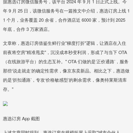
据惠选订房微信服务号，该平台 2024 年 9 月 1 日正式上线。今
年 9 月 25 日，该微信服务号在一篇推文中介绍，惠选订房上线 1
1 个月，业务覆盖 20 余省，合作酒店近 6000 家，预计到 2025
年底，合作 3 万家酒店。
文章称，惠选订房借鉴生鲜行业"梯度打折"逻辑，让酒店在入住
前夜将空房"精准甩卖"，沉没成本秒变利润，形成了与当下 OTA
（在线旅游平台）的生态互补。" OTA 们做的是‘正价通路’，服务
那些‘说走就走’的确定性需求，像京东卖新品。相比之下，惠选做
的是‘折扣通路’，专攻‘价格敏感型’的剩余需求，像奥特莱斯清库
存。"
惠选订房 App 截图
上述文章同时提到，惠选订房在规模拓展上采取"城市合伙人