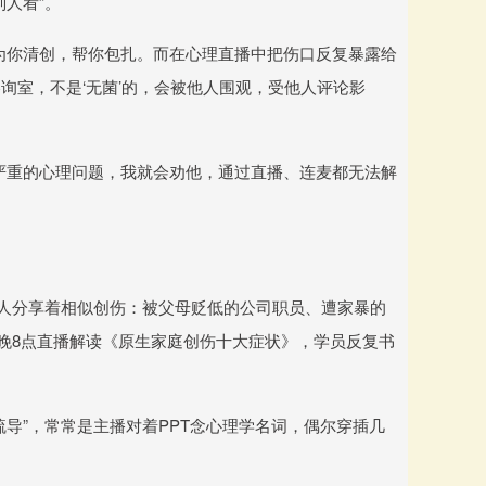
人看”。
为你清创，帮你包扎。而在心理直播中把伤口反复暴露给
询室，不是‘无菌’的，会被他人围观，受他人评论影
。
严重的心理问题，我就会劝他，通过直播、连麦都无法解
多人分享着相似创伤：被父母贬低的公司职员、遭家暴的
每晚8点直播解读《原生家庭创伤十大症状》，学员反复书
导”，常常是主播对着PPT念心理学名词，偶尔穿插几