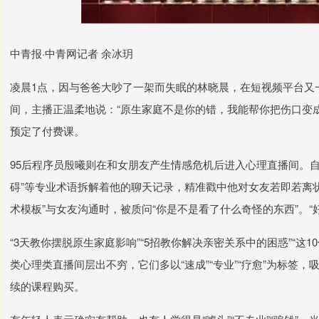
中青报·中青网记者 余冰玥
凌晨1点，因与爸爸大吵了一架而失眠的林晓晨，在短视频平台又
间，主播正温柔地说：“原生家庭不是你的错，我能帮你把伤口变成
预定了付费课。
95后程序员殷曦则在和女朋友产生情感危机后进入心理直播间。自
碍”等专业术语拆解着他的聊天记录，精准戳中他对女友若即若离
术模板”与女友沟通时，被质问“你是不是看了什么奇怪的东西”。“
“3天教你摆脱原生家庭影响”“5招教你解决亲密关系中的困惑”“这
类心理类直播间层出不穷，它们多以“速成”“专业”“疗愈”为标签
续的课程购买。