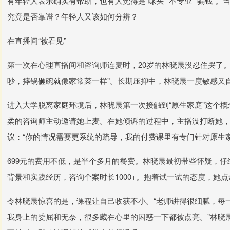
有年轻人表示确实有帮助，也有人觉得是“噱头”“不专业”“骗钱”
究竟是否靠谱？年轻人又该如何分辨？
在直播间“被看见”
第一次在心理直播间和咨询师连麦时，20岁的林晓晨没忍住哭了。
吵，摔锅砸碗就像家常菜一样”。长期压抑中，林晓晨一度敏感又
进入大学脱离家庭环境后，林晓晨第一次接触到“原生家庭”这个
柔的咨询师主动邀请她上麦。在她倾诉的过程中，主播没打断她，只
议：“你的情况需要更系统的疏导，我的付费课里有专门针对原生
699元的费用不低，是半个多月的餐费。林晓晨最初带些怀疑，
背景和实践经历，咨询个案时长1000+。抱着试一试的态度，她
令林晓晨惊喜的是，课程让自己收获不小。“老师讲得很细腻，每一
我身上的委屈和无奈，很多藏在心里的困惑一下都被点亮。”林晓