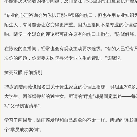
不能解决来访者的核心问题，反而是在“把心里的伤口反复扒开给别
“专业的心理咨询会为你扒开那些很痛的伤口，但也在用专业知识
陌生人，有可能会让它变得更严重。因为直播间不是专业的心理咨
响。随便一个观众的评论都可能在原有的伤口上撒盐。”陈晓解释
在陈晓的直播间，经常也会有观众主动要求连线。“有的人已经有
决你的问题，你需要去医院寻求专业医生的帮助。”陈晓说。
擦亮双眼 仔细辨别
26岁的陆雨薇也报名过关于原生家庭的心理直播课。群组里300
大学生、因催婚抑郁的独生女。所谓的“疗愈”却是固定套路——
写“父母伤害清单”。
学习了两周后，陆雨薇发现和自己想象的不太一样。所谓的“系统疏
个“学员成功案例”。