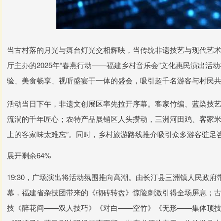
当古村落的月光与舞台灯光交相辉映，当传统非遗技艺与现代艺术
厅主办的2025年“春燕行动——福建乡村音乐会”文化惠民演出
验、美食畅享、视听盛宴于一体的盛会，吸引超千名游客与村民
活动当日下午，非遗文创展区率先拉开序幕。客家竹编、蓝染技
流淌的千年匠心；农特产品展销区人头攒动，三洲河田鸡、客家米
上的客家味太难忘”。同时，乡村旅游路线推介吸引众多游客驻足咨
展开剩余64%
19:30，广场演出将活动氛围推向高潮。由长汀县三洲镇人民政
幕，福建省杂技团带来的《砌砖转盘》惊险刺激引得全场屏息；
技《醉花间——双人技巧》《对白——空竹》《无形——集体顶