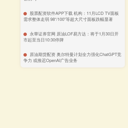
​股票配资软件APP下载 机构：11月LCD TV面板
需求整体走弱 98“/100”等超大尺寸面板跌幅显著
​永華证券官网 原油LOF易方达：将于1月30日开
市起至当日10:30停牌
​原油期货配资 奥尔特曼计划全力强化ChatGPT竞
争力 或推迟OpenAI广告业务