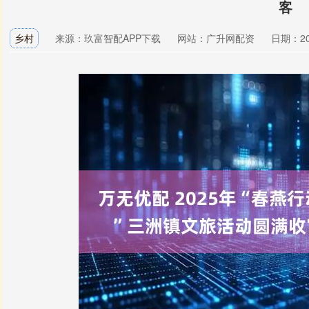
客
乡村
来源：玖富智配APP下载
网站：广升网配资
日期：202