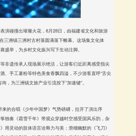
表演碰撞出璀璨火花，6月28日，由福建省文化和旅游
活动在三洲镇三洲村古村落圆满落下帷幕。这场集文化体
共襄盛举，为乡村文化振兴写下生动注脚。
艺等非遗传承人现场展示绝活，让游客们近距离感受指尖
酒、手工薯粉等特色美食香飘四溢，不少游客直呼“舌尖
询，为三洲镇文旅产业引流按下“加速键”。
府带来的合唱《少年中国梦》气势磅礴，拉开了演出序
古筝独奏《霜雪千年》带观众穿越时空感受国风乐韵，杂
技》用灵动的肢体语言诠释力与美；滑稽幽默的《飞刀》