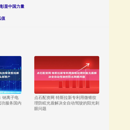
力彰显中国力量
低值
：钠离子电
点石配资网 特斯拉新专利用微锥纹
成功服务国内
理防眩光盾解决全自动驾驶的阳光刺
眼问题