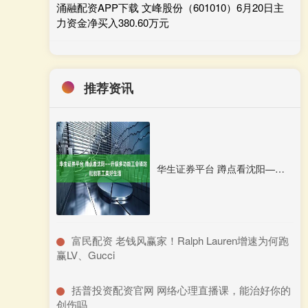
涌融配资APP下载 文峰股份（601010）6月20日主
力资金净买入380.60万元
推荐资讯
华生证券平台 蹲点看沈阳——升级多功能工会驿站，赋能职工美好生活
​富民配资 老钱风赢家！Ralph Lauren增速为何跑
赢LV、Gucci
​括普投资配资官网 网络心理直播课，能治好你的
创伤吗