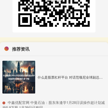
推荐资讯
什么是股票杠杆平台 对话范颂尼全球副总裁及大中华区董事总经理陈道丽 | 第一声音
​中鑫优配官网 中曼石油：股东朱逢学1月28日误操作超计划减
持5.9万股 1月29日已购回