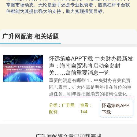
掌握市场动态。无论是新手还是专业投资者，股票杠杆平台软
件都能为其提供强大的支持，助力实现投资目标。
广升网配资 相关话题
怀远策略APP下载 中央财办最新发
声；海南自贸港将启动全岛封
关……盘前重要消息一览
重要的消息有哪些 1．中央财办有关负责
同志表示，扩大内需是明年排在首位的重
点任务。明年要把握消费的结构性变化，
从供需两侧发力提振消费。当前，我国正
分类：广升网
查看：
怀远策略APP
在从以商品消费....
配资
144
下载
广升网配资文章已加载完成